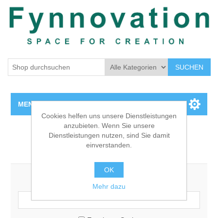
SUCHEN
MENU
Cookies helfen uns unsere Dienstleistungen
anzubieten. Wenn Sie unsere
Home page
Dienstleistungen nutzen, sind Sie damit
einverstanden.
Suchen
New products
OK
Suchbegriff:
Search
Mehr dazu
My account