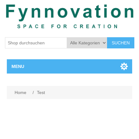
SUCHEN
MENU
Home page
Home
/
Test
New products
Search
My account