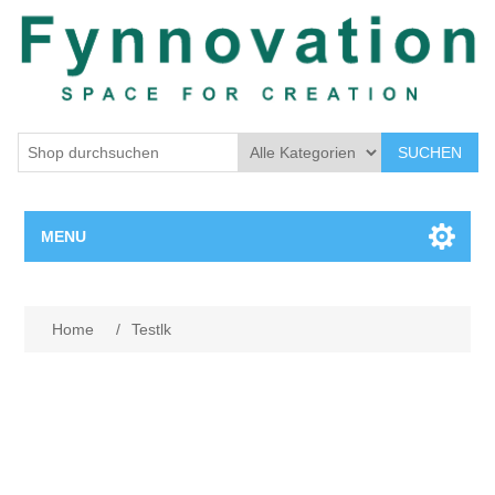
SUCHEN
MENU
Home page
Attributbezeichnung
Attributwert
Home
/
Testlk
New products
Search
My account