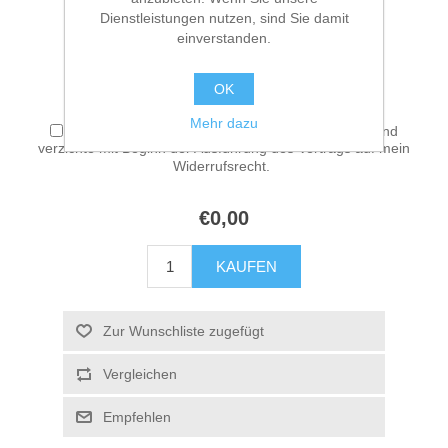
Dienstleistungen nutzen, sind Sie damit
einverstanden.
Artikelnummer:
FNA-20251219942
OK
*
Widerrufsrecht – Digitale Inhalte
Mehr dazu
Ich stimme zu, dass die Leistung sofort beginnt und
verzichte mit Beginn der Ausführung des Vertrags auf mein
Widerrufsrecht.
€0,00
KAUFEN
Zur Wunschliste zugefügt
Vergleichen
Empfehlen